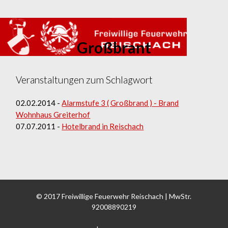
Home
› Großbrant
Großbrant
Veranstaltungen zum Schlagwort
02.02.2014 -
Alarmstufe 3 ( Großbrand ) - Brand
Wohnhaus Greiterhof
07.07.2011 -
Hotelbrand in Reischach
© 2017 Freiwillige Feuerwehr Reischach | MwStr.
92008890219