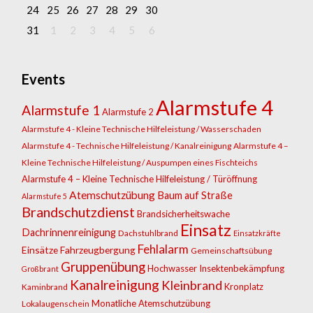
24
25
26
27
28
29
30
31
1
2
3
4
5
6
Events
Alarmstufe 4
Alarmstufe 1
Alarmstufe 2
Alarmstufe 4 - Kleine Technische Hilfeleistung / Wasserschaden
Alarmstufe 4 - Technische Hilfeleistung / Kanalreinigung
Alarmstufe 4 –
Kleine Technische Hilfeleistung / Auspumpen eines Fischteichs
Alarmstufe 4 – Kleine Technische Hilfeleistung / Türöffnung
Atemschutzübung
Baum auf Straße
Alarmstufe 5
Brandschutzdienst
Brandsicherheitswache
Einsatz
Dachrinnenreinigung
Dachstuhlbrand
Einsatzkräfte
Fehlalarm
Einsätze
Fahrzeugbergung
Gemeinschaftsübung
Gruppenübung
Hochwasser
Insektenbekämpfung
Großbrant
Kanalreinigung
Kleinbrand
Kronplatz
Kaminbrand
Monatliche Atemschutzübung
Lokalaugenschein